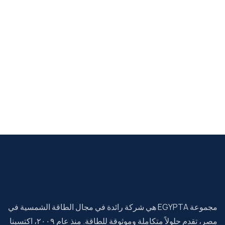
مجموعة EGYPTA هي شركة رائدة في مجال الطاقة الشمسية في
مصر، تقدم حلولاً متكاملة وموثوقة للطاقة. منذ عام ٢٠٠٩، اكتسبنا